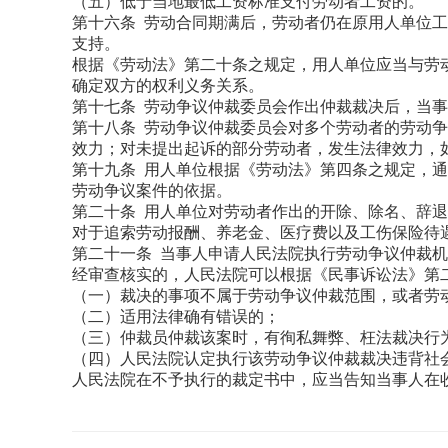
（五）低于当地最低工资标准支付劳动者工资的。
第十六条 劳动合同期满后，劳动者仍在原用人单位
支持。
根据《劳动法》第二十条之规定，用人单位应当与劳
确定双方的权利义务关系。
第十七条 劳动争议仲裁委员会作出仲裁裁决后，当
第十八条 劳动争议仲裁委员会对多个劳动者的劳动
效力；对未提出起诉的部分劳动者，发生法律效力，
第十九条 用人单位根据《劳动法》第四条之规定，
劳动争议案件的依据。
第二十条 用人单位对劳动者作出的开除、除名、辞
对于追索劳动报酬、养老金、医疗费以及工伤保险待
第二十一条 当事人申请人民法院执行劳动争议仲裁
经审查核实的，人民法院可以根据《民事诉讼法》第
（一）裁决的事项不属于劳动争议仲裁范围，或者劳
（二）适用法律确有错误的；
（三）仲裁员仲裁该案时，有徇私舞弊、枉法裁决行
（四）人民法院认定执行该劳动争议仲裁裁决违背社
人民法院在不予执行的裁定书中，应当告知当事人在