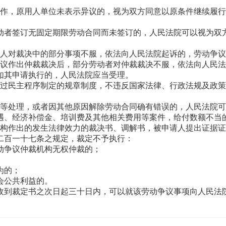
工作，原用人单位未表示异议的，视为双方同意以原条件继续履
动者签订无固定期限劳动合同而未签订的，人民法院可以视为双
事人对裁决中的部分事项不服，依法向人民法院起诉的，劳动争
争议作出仲裁裁决后，部分劳动者对仲裁裁决不服，依法向人民
如其申请执行的，人民法院应当受理。
通过民主程序制定的规章制度，不违反国家法律、行政法规及政
退等处理，或者因其他原因解除劳动合同确有错误的，人民法院
遇、经济补偿金、培训费及其他相关费用等案件，给付数额不当
机构作出的发生法律效力的裁决书、调解书，被申请人提出证据
二百一十七条之规定，裁定不予执行：
动争议仲裁机构无权仲裁的；
为的；
会公共利益的。
收到裁定书之次日起三十日内，可以就该劳动争议事项向人民法