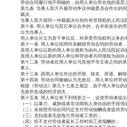
劳动合同履行地不明确的，由用人单位所在地的基层
第九条 当事人双方不服劳动争议仲裁委员会作出的
裁决。
当事人双方就同一仲裁裁决分别向有管辖权的人民法
第十条 用人单位与其它单位合并的，合并前发生的
位为当事人。
用人单位分立为若干单位后，对承受劳动权利义务的
第十一条 用人单位招用尚未解除劳动合同的劳动者
原用人单位以新的用人单位侵权为由向人民法院起诉
原用人单位以新的用人单位和劳动者共同侵权为由向
第十二条 劳动者在用人单位与其他平等主体之间的
事人。
第十三条 因用人单位作出的开除、除名、辞退、解
第十四条 劳动合同被确认为无效后，用人单位对劳
根据《劳动法》第九十七条之规定，由于用人单位的
无效所造成的经济损失。
第十五条 用人单位有下列情形之一，迫使劳动者提
（一）以暴力、威胁或者非法限制人身自由的手段强
（二）未按照劳动合同约定支付劳动报酬或者提供劳
（三）克扣或者无故拖欠劳动者工资的；
（四）拒不支付劳动者延长工作时间工资报酬的；